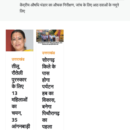
केंद्रीय औषधि भंडार का औचक निरीक्षण, जांच के लिए आठ दवाओं के नमूने
लिए
उत्तराखंड
सोरगढ़
उत्तराखंड
तीलू
किले के
रौतेली
पास
पुरस्कार
होगा
के लिए
पर्यटन
13
हब का
महिलाओं
विकास,
का
बनेगा
चयन,
पिथौरागढ़
35
का
आंगनबाड़ी
पहला