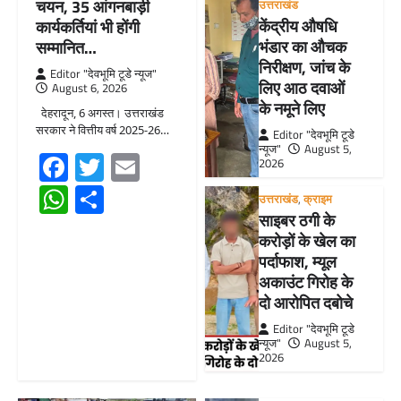
चयन, 35 आंगनबाड़ी
उत्तराखंड
केंद्रीय औषधि
कार्यकर्तियां भी होंगी
भंडार का औचक
सम्मानित…
निरीक्षण, जांच के
Editor "देवभूमि टूडे न्यूज"
लिए आठ दवाओं
August 6, 2026
के नमूने लिए
देहरादून, 6 अगस्त। उत्तराखंड
सरकार ने वित्तीय वर्ष 2025-26…
Editor "देवभूमि टूडे
न्यूज"
August 5,
Facebook
Twitter
Email
2026
WhatsApp
Share
उत्तराखंड
,
क्राइम
साइबर ठगी के
करोड़ों के खेल का
पर्दाफाश, म्यूल
अकाउंट गिरोह के
दो आरोपित दबोचे
Editor "देवभूमि टूडे
न्यूज"
August 5,
2026