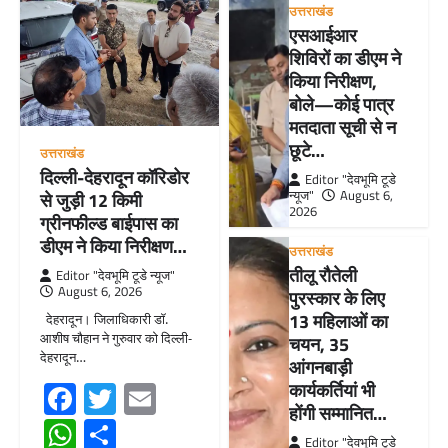
उत्तराखंड
एसआईआर
शिविरों का डीएम ने
किया निरीक्षण,
बोले—कोई पात्र
मतदाता सूची से न
छूटे…
उत्तराखंड
दिल्ली-देहरादून कॉरिडोर
Editor "देवभूमि टूडे
न्यूज"
August 6,
से जुड़ी 12 किमी
2026
ग्रीनफील्ड बाईपास का
डीएम ने किया निरीक्षण…
उत्तराखंड
तीलू रौतेली
Editor "देवभूमि टूडे न्यूज"
August 6, 2026
पुरस्कार के लिए
13 महिलाओं का
देहरादून। जिलाधिकारी डॉ.
आशीष चौहान ने गुरुवार को दिल्ली-
चयन, 35
देहरादून…
आंगनबाड़ी
Facebook
Twitter
Email
कार्यकर्तियां भी
होंगी सम्मानित…
WhatsApp
Share
Editor "देवभूमि टूडे