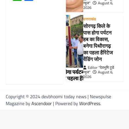
न्यूज"
August 6,
2026
उत्तराखंड
सोरगढ़ किले के
पास होगा पर्यटन
हब का विकास,
बनेगा पिथौरागढ़
का पहला हैरिटेज
वेंडिंग जोन
Editor "देवभूमि टूडे
न्यूज"
August 6,
2026
Copyright © 2024 devbhoomi today news | Newspulse
Magazine by
Ascendoor
| Powered by
WordPress
.