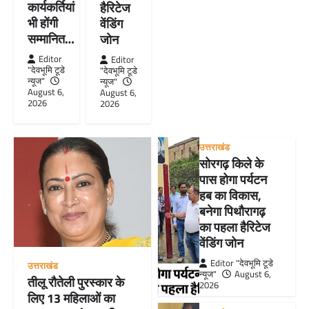
कार्यकर्तियां
हैरिटेज
भी होंगी
वेंडिंग
सम्मानित…
जोन
Editor
Editor
"देवभूमि टूडे
"देवभूमि टूडे
न्यूज"
न्यूज"
August 6,
August 6,
2026
2026
उत्तराखंड
सोरगढ़ किले के
पास होगा पर्यटन
हब का विकास,
बनेगा पिथौरागढ़
का पहला हैरिटेज
वेंडिंग जोन
Editor "देवभूमि टूडे
उत्तराखंड
न्यूज"
August 6,
तीलू रौतेली पुरस्कार के
2026
लिए 13 महिलाओं का