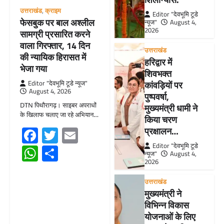
उत्तराखंड
,
क्राइम
Editor "देवभूमि टूडे
फेसबुक पर बाल अश्लील
न्यूज"
August 4,
2026
सामग्री प्रसारित करने
वाला गिरफ्तार, 14 दिन
उत्तराखंड
की न्यायिक हिरासत में
हरिद्वार में
भेजा गया
शिवभक्त
Editor "देवभूमि टूडे न्यूज"
कांवड़ियों पर
August 4, 2026
पुष्पवर्षा,
DTN पिथौरागढ़। साइबर अपराधों
मुख्यमंत्री धामी ने
के खिलाफ चलाए जा रहे अभियान…
किया चरण
Facebook
Twitter
Email
प्रक्षालन…
Editor "देवभूमि टूडे
WhatsApp
Share
न्यूज"
August 4,
2026
उत्तराखंड
मुख्यमंत्री ने
विभिन्न विकास
योजनाओं के लिए