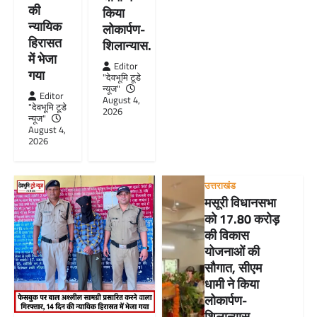
की
किया
न्यायिक
लोकार्पण-
हिरासत
शिलान्यास.
में भेजा
Editor
गया
"देवभूमि टूडे
न्यूज"
Editor
August 4,
"देवभूमि टूडे
2026
न्यूज"
August 4,
2026
उत्तराखंड
मसूरी विधानसभा
को 17.80 करोड़
की विकास
योजनाओं की
सौगात, सीएम
धामी ने किया
लोकार्पण-
शिलान्यास.