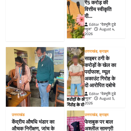
₹5 करोड़ की
वित्तीय स्वीकृति
दी…
Editor "देवभूमि टूडे
न्यूज"
August 4,
2026
उत्तराखंड
,
क्राइम
साइबर ठगी के
करोड़ों के खेल का
पर्दाफाश, म्यूल
अकाउंट गिरोह के
दो आरोपित दबोचे
Editor "देवभूमि टूडे
न्यूज"
August 5,
2026
उत्तराखंड
उत्तराखंड
,
क्राइम
केंद्रीय औषधि भंडार का
फेसबुक पर बाल
औचक निरीक्षण, जांच के
अश्लील सामग्री