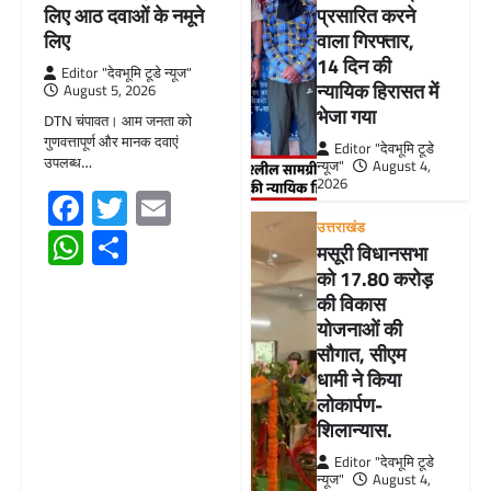
लिए आठ दवाओं के नमूने
प्रसारित करने
लिए
वाला गिरफ्तार,
14 दिन की
Editor "देवभूमि टूडे न्यूज"
न्यायिक हिरासत में
August 5, 2026
भेजा गया
DTN चंपावत। आम जनता को
गुणवत्तापूर्ण और मानक दवाएं
Editor "देवभूमि टूडे
उपलब्ध…
न्यूज"
August 4,
2026
Facebook
Twitter
Email
उत्तराखंड
WhatsApp
Share
मसूरी विधानसभा
को 17.80 करोड़
की विकास
योजनाओं की
सौगात, सीएम
धामी ने किया
लोकार्पण-
शिलान्यास.
Editor "देवभूमि टूडे
न्यूज"
August 4,