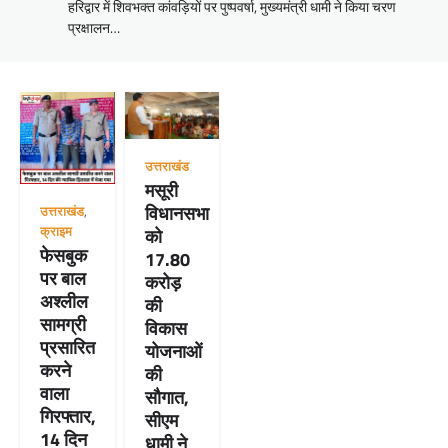
हरिद्वार में शिवभक्त कांवड़ियों पर पुष्पवर्षा, मुख्यमंत्री धामी ने किया चरण
प्रक्षालन…
उत्तराखंड
मसूरी
विधानसभा
उत्तराखंड
,
क्राइम
को
फेसबुक
17.80
पर बाल
करोड़
अश्लील
की
सामग्री
विकास
प्रसारित
योजनाओं
करने
की
वाला
सौगात,
गिरफ्तार,
सीएम
14 दिन
धामी ने