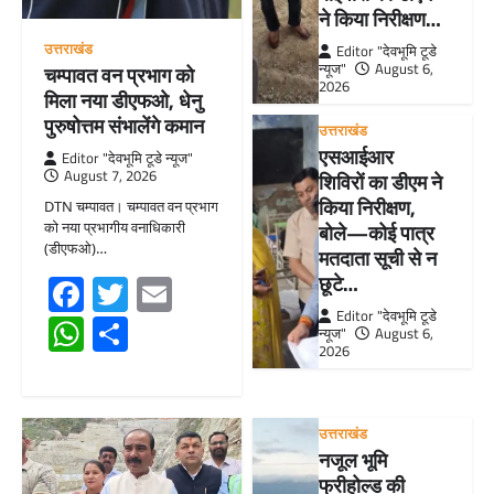
ने किया निरीक्षण…
उत्तराखंड
Editor "देवभूमि टूडे
न्यूज"
August 6,
चम्पावत वन प्रभाग को
2026
मिला नया डीएफओ, धेनु
पुरुषोत्तम संभालेंगे कमान
उत्तराखंड
एसआईआर
Editor "देवभूमि टूडे न्यूज"
August 7, 2026
शिविरों का डीएम ने
किया निरीक्षण,
DTN चम्पावत। चम्पावत वन प्रभाग
को नया प्रभागीय वनाधिकारी
बोले—कोई पात्र
(डीएफओ)…
मतदाता सूची से न
Facebook
Twitter
Email
छूटे…
Editor "देवभूमि टूडे
WhatsApp
Share
न्यूज"
August 6,
2026
उत्तराखंड
नजूल भूमि
फ्रीहोल्ड की