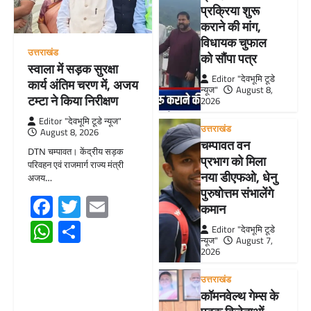
प्रक्रिया शुरू
कराने की मांग,
विधायक चुफाल
उत्तराखंड
को सौंपा पत्र
स्वाला में सड़क सुरक्षा
Editor "देवभूमि टूडे
कार्य अंतिम चरण में, अजय
न्यूज"
August 8,
टम्टा ने किया निरीक्षण
2026
Editor "देवभूमि टूडे न्यूज"
उत्तराखंड
August 8, 2026
चम्पावत वन
DTN चम्पावत। केंद्रीय सड़क
प्रभाग को मिला
परिवहन एवं राजमार्ग राज्य मंत्री
नया डीएफओ, धेनु
अजय…
पुरुषोत्तम संभालेंगे
Facebook
Twitter
Email
कमान
WhatsApp
Share
Editor "देवभूमि टूडे
न्यूज"
August 7,
2026
उत्तराखंड
कॉमनवेल्थ गेम्स के