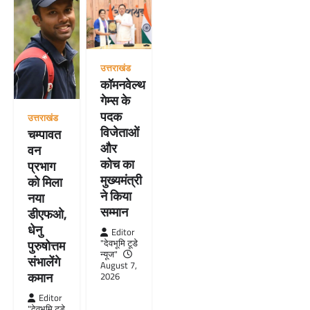
उत्तराखंड
कॉमनवेल्थ
गेम्स के
पदक
उत्तराखंड
विजेताओं
चम्पावत
और
वन
कोच का
प्रभाग
मुख्यमंत्री
को मिला
ने किया
नया
सम्मान
डीएफओ,
धेनु
Editor
"देवभूमि टूडे
पुरुषोत्तम
न्यूज"
संभालेंगे
August 7,
कमान
2026
Editor
"देवभूमि टूडे