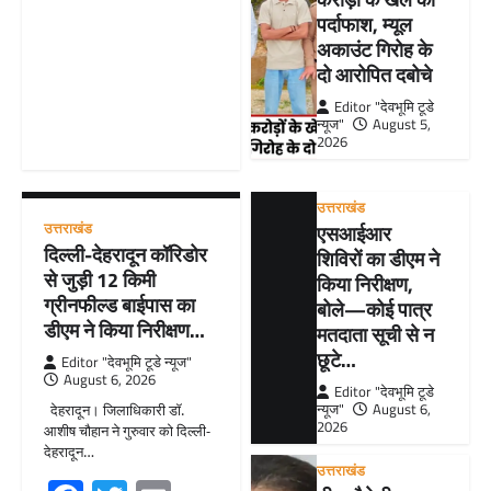
पर्दाफाश, म्यूल
अकाउंट गिरोह के
दो आरोपित दबोचे
Editor "देवभूमि टूडे
न्यूज"
August 5,
2026
उत्तराखंड
उत्तराखंड
एसआईआर
दिल्ली-देहरादून कॉरिडोर
शिविरों का डीएम ने
से जुड़ी 12 किमी
किया निरीक्षण,
ग्रीनफील्ड बाईपास का
बोले—कोई पात्र
डीएम ने किया निरीक्षण…
मतदाता सूची से न
छूटे…
Editor "देवभूमि टूडे न्यूज"
August 6, 2026
Editor "देवभूमि टूडे
न्यूज"
August 6,
देहरादून। जिलाधिकारी डॉ.
2026
आशीष चौहान ने गुरुवार को दिल्ली-
देहरादून…
उत्तराखंड