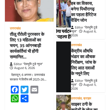
हब का विकास,
बनेगा पिथौरागढ़
का पहला हैरिटेज
वेंडिंग जोन
Editor "देवभूमि टूडे
उत्तराखंड
न्यूज"
August 6,
तीलू रौतेली पुरस्कार के
2026
लिए 13 महिलाओं का
चयन, 35 आंगनबाड़ी
उत्तराखंड
केंद्रीय औषधि
कार्यकर्तियां भी होंगी
भंडार का औचक
सम्मानित…
निरीक्षण, जांच के
Editor "देवभूमि टूडे न्यूज"
लिए आठ दवाओं
August 6, 2026
के नमूने लिए
देहरादून, 6 अगस्त। उत्तराखंड
सरकार ने वित्तीय वर्ष 2025-26…
Editor "देवभूमि टूडे
न्यूज"
August 5,
Facebook
Twitter
Email
2026
WhatsApp
Share
उत्तराखंड
,
क्राइम
साइबर ठगी के
करोड़ों के खेल का