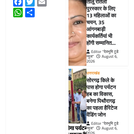
Facebook
Twitter
Email
तीलू रौतेली
पुरस्कार के लिए
WhatsApp
Share
13 महिलाओं का
चयन, 35
आंगनबाड़ी
कार्यकर्तियां भी
होंगी सम्मानित…
Editor "देवभूमि टूडे
न्यूज"
August 6,
2026
उत्तराखंड
सोरगढ़ किले के
पास होगा पर्यटन
हब का विकास,
बनेगा पिथौरागढ़
का पहला हैरिटेज
वेंडिंग जोन
Editor "देवभूमि टूडे
न्यूज"
August 6,
2026