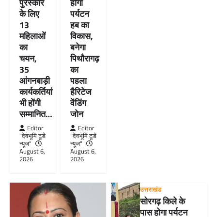
पुरस्कार
होगा
के लिए
पर्यटन
13
हब का
महिलाओं
विकास,
का
बनेगा
चयन,
पिथौरागढ़
35
का
आंगनबाड़ी
पहला
कार्यकर्तियां
हैरिटेज
भी होंगी
वेंडिंग
सम्मानित…
जोन
Editor
Editor
"देवभूमि टूडे
"देवभूमि टूडे
न्यूज"
न्यूज"
August 6,
August 6,
2026
2026
उत्तराखंड
सोरगढ़ किले के
पास होगा पर्यटन